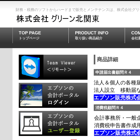
財務・税務のソフトからハードまで販売とメンテナンスは、株式会社グリ
TOP PAGE
PRODUCT INFO
CO
トップページ
取り扱い商品紹介
会社
商品詳細
申請届出書顧問Ｒ４
法人＆個人の各種
法人設立 移動届など
エプソン販売株式
消費税顧問Ｒ４
会計事務所・一般
消費税申告書作成
エプソン販売株式