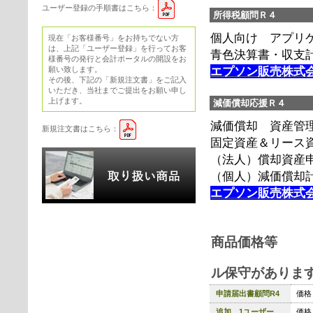
ユーザー登録の手順書はこちら：
所得税顧問Ｒ４
個人向け アプリ
現在「お客様番号」をお持ちでない方
は、上記「ユーザー登録」を行ってお客
青色決算書・収支
様番号の発行と会計ポータルの開設をお
エプソン販売株式
願い致します。
その後、下記の「新規注文書」をご記入
いただき、当社までご提出をお願い申し
上げます。
減価償却応援Ｒ４
減価償却 資産管
新規注文書はこちら：
固定資産＆リース
（法人）償却資産申
（個人）減価償却
エプソン販売株式
商品価格等
※複数ソ
ル保守がありま
申請届出書顧問R4
価格 
追加 1ユーザー
価格 